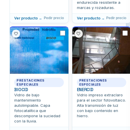
endurecida resistente a
marcas y rozaduras.
Ver producto →
Ver producto →
Pedir precio
Pedir precio
🤍
🤍
PRESTACIONES
PRESTACIONES
ESPECIALES
ESPECIALES
BIOCID
ENERCID
Vidrio de bajo
Vidrio impreso extraclaro
mantenimiento
para el sector fotovoltaico.
autolimpiable. Capa
Alta transmisión de luz
fotocatalítica que
con bajo contenido en
descompone la suciedad
hierro.
con la lluvia.