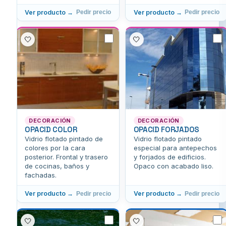
Ver producto →
Ver producto →
Pedir precio
Pedir precio
🤍
🤍
DECORACIÓN
DECORACIÓN
OPACID COLOR
OPACID FORJADOS
Vidrio flotado pintado de
Vidrio flotado pintado
colores por la cara
especial para antepechos
posterior. Frontal y trasero
y forjados de edificios.
de cocinas, baños y
Opaco con acabado liso.
fachadas.
Ver producto →
Ver producto →
Pedir precio
Pedir precio
🤍
🤍