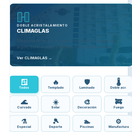
DOBLE ACRISTALAMIENTO
CLIMAGLAS
Eficiencia térmica y acústica certificada. Cámara de
argón, control solar y perfiles TGI de baja emisión.
Ver CLIMAGLAS →
🪟
🔥
🛡️
🌡️
Todos
Templado
Laminado
Doble acr.
🌊
☀️
🎨
🚒
Curvado
Solar
Decoración
Fuego
⚗️
🎾
🏊
⚙️
Especial
Deporte
Piscinas
Manufactura