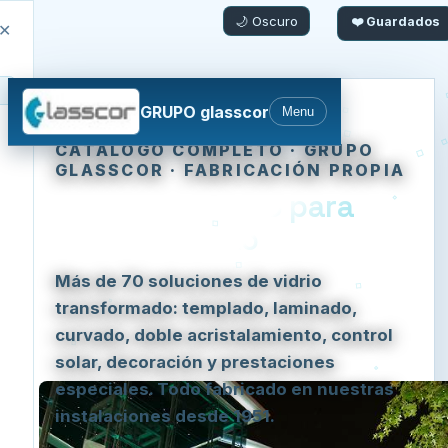
🌙 Oscuro
❤️ Guardados
✕
GRUPO glasscor
Menu
Inicio
›
Catálogo de productos
CATÁLOGO COMPLETO · GRUPO
GLASSCOR · FABRICACIÓN PROPIA
Vidrio avanzado para
cada proyecto
Más de 70 soluciones de vidrio
transformado: templado, laminado,
curvado, doble acristalamiento, control
solar, decoración y prestaciones
especiales. Todo fabricado en nuestras
instalaciones desde 1951.