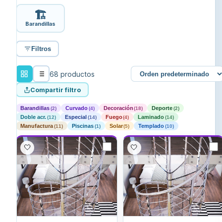
🏗️
Barandillas
Filtros
68 productos
Compartir filtro
Barandillas
Curvado
Decoración
Deporte
(2)
(4)
(18)
(2)
Doble acr.
Especial
Fuego
Laminado
(12)
(14)
(4)
(14)
Manufactura
Piscinas
Solar
Templado
(11)
(1)
(5)
(10)
🤍
🤍