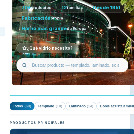
70+
12
Desde 1951
productos
familias
Fabricación
propia
Horno más grande
de Europa
¿Qué vidrio necesito?
Todos
Templado
Laminado
Doble acristalamie
(68)
(10)
(14)
PRODUCTOS PRINCIPALES