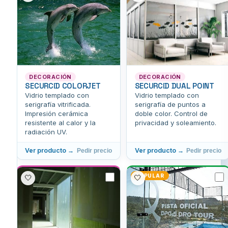
DECORACIÓN
DECORACIÓN
SECURCID COLORJET
SECURCID DUAL POINT
Vidrio templado con
Vidrio templado con
serigrafía vitrificada.
serigrafía de puntos a
Impresión cerámica
doble color. Control de
resistente al calor y la
privacidad y soleamiento.
radiación UV.
Ver producto →
Ver producto →
Pedir precio
Pedir precio
POPULAR
🤍
🤍