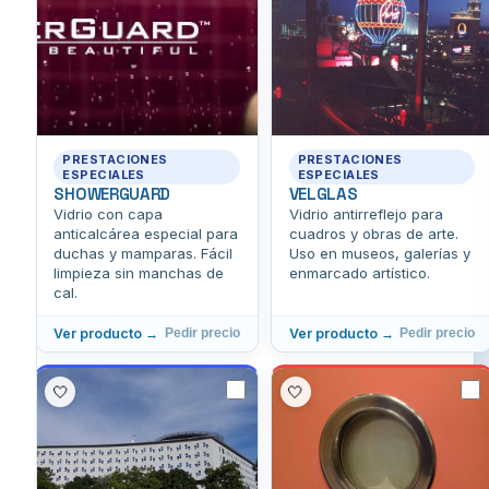
PRESTACIONES
PRESTACIONES
ESPECIALES
ESPECIALES
SHOWERGUARD
VELGLAS
Vidrio con capa
Vidrio antirreflejo para
anticalcárea especial para
cuadros y obras de arte.
duchas y mamparas. Fácil
Uso en museos, galerías y
limpieza sin manchas de
enmarcado artístico.
cal.
Ver producto →
Ver producto →
Pedir precio
Pedir precio
🤍
🤍