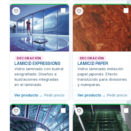
🤍
🤍
DECORACIÓN
DECORACIÓN
LAMICID EXPRESSIONS
LAMICID PAPER
Vidrio laminado con butiral
Vidrio laminado imitación
serigrafiado. Diseños e
papel japonés. Efecto
ilustraciones integradas
translúcido para divisiones
en el laminado.
y mamparas.
Ver producto →
Ver producto →
Pedir precio
Pedir precio
🤍
🤍