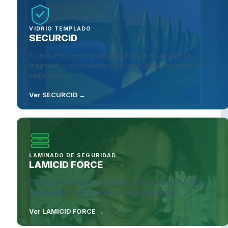
VIDRIO TEMPLADO
SECURCID
5× más resistente al impacto. Rotura en pequeños
fragmentos redondeados. La base de la seguridad en
vidrio plano.
Ver SECURCID →
PVB
LAMINADO DE SEGURIDAD
LAMICID FORCE
PVB de alta resistencia. Clases anti-agresión P1A–P8B,
anti-bala BR1–BR7 y resistencia a explosiones.
Ver LAMICID FORCE →