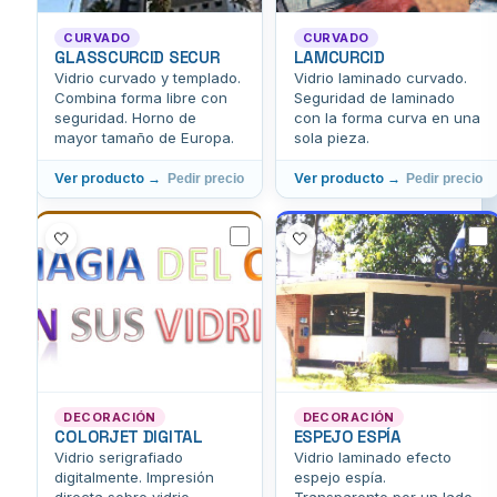
CURVADO
CURVADO
GLASSCURCID SECUR
LAMCURCID
Vidrio curvado y templado.
Vidrio laminado curvado.
Combina forma libre con
Seguridad de laminado
seguridad. Horno de
con la forma curva en una
mayor tamaño de Europa.
sola pieza.
Ver producto →
Ver producto →
Pedir precio
Pedir precio
🤍
🤍
DECORACIÓN
DECORACIÓN
COLORJET DIGITAL
ESPEJO ESPÍA
Vidrio serigrafiado
Vidrio laminado efecto
digitalmente. Impresión
espejo espía.
directa sobre vidrio
Transparente por un lado,