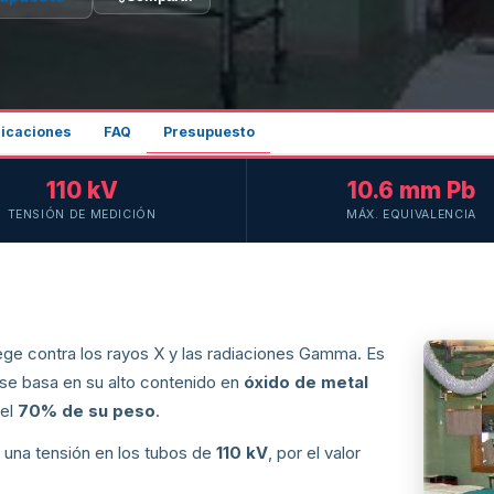
licaciones
FAQ
Presupuesto
110 kV
10.6 mm Pb
TENSIÓN DE MEDICIÓN
MÁX. EQUIVALENCIA
ge contra los rayos X y las radiaciones Gamma. Es
se basa en su alto contenido en
óxido de metal
 el
70% de su peso
.
 una tensión en los tubos de
110 kV
, por el valor