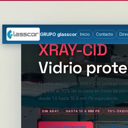
GRUPO glasscor
Inicio
Contacto
Dire
VIDRIOS ESPECIALES · PROTECCIÓN 
XRAY-CID
Vidrio prot
El vidrio emplomado XRAY-CID protege contr
Flint con el 70% de su peso en óxido de plo
desde 1.6 hasta 10.6 mm Pb equivalente.
DIN 6841
HASTA 10.6 MM PB
70% ÓXIDO
Calcular protección
Solicitar pre