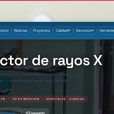
ctorio
Noticias
Proyectos
Calidad
Servicios
Herramie
RADIOLÓGICA · GRUPO GLASSCOR
ector de rayos X
a rayos X y radiaciones Gamma. Vidrio
mo — transparente, certificado DIN 6841,
 PB
110 KV MEDICIÓN
HOSPITALES · CLÍNICAS
supuesto
Compartir