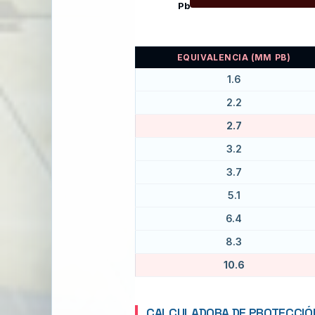
Pb
EQUIVALENCIA (MM PB)
1.6
2.2
2.7
3.2
3.7
5.1
6.4
8.3
10.6
CALCULADORA DE PROTECCIÓ