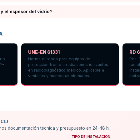
y el espesor del vidrio?
A
UNE-EN 61331
RD 
rio
Norma europea para equipos de
Real 
AY-
protección frente a radiaciones ionizantes
radio
en radiodiagnóstico médico. Aplicable a
insta
ventanas y mamparas plomadas.
ioniz
-CID
amos documentación técnica y presupuesto en 24–48 h.
TIPO DE INSTALACIÓN