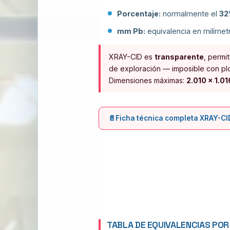
Porcentaje:
normalmente el
32
mm Pb:
equivalencia en milímet
XRAY-CID es
transparente
, permit
de exploración — imposible con p
Dimensiones máximas:
2.010 × 1.0
Ficha técnica completa XRAY-CI
TABLA DE EQUIVALENCIAS PO