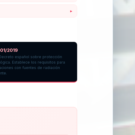
601/2019
Decreto español sobre protección
lógica. Establece los requisitos para
laciones con fuentes de radiación
ante.