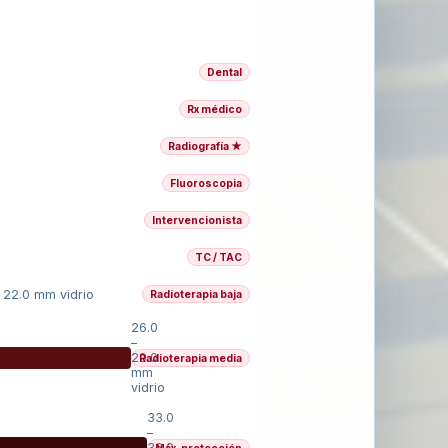
Dental
Rx médico
Radiografía ★
Fluoroscopia
Intervencionista
TC / TAC
 22.0 mm vidrio
Radioterapia baja
26.0
–
29.0
Radioterapia media
mm
vidrio
33.0
–
36.0
Máx. protección