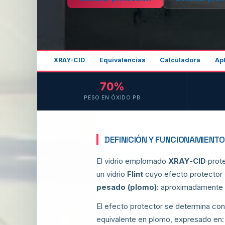
XRAY-CID
Equivalencias
Calculadora
Ap
70%
PESO EN ÓXIDO PB
DEFINICIÓN Y FUNCIONAMIENTO
El vidrio emplomado
XRAY-CID
prote
un vidrio
Flint
cuyo efecto protector 
pesado (plomo)
: aproximadamente
El efecto protector se determina con
equivalente en plomo, expresado en: