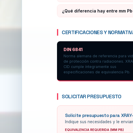
¿Qué diferencia hay entre mm Pb 
CERTIFICACIONES Y NORMATIV
DIN 6841
Norma alemana de referencia para vid
de protección contra radiaciones. XR
CID cumple íntegramente sus
especificaciones de equivalencia Pb.
SOLICITAR PRESUPUESTO
Solicite presupuesto para XRAY
Indique sus necesidades y le envi
EQUIVALENCIA REQUERIDA (MM PB)