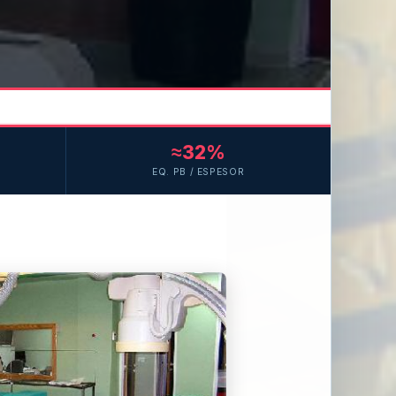
≈32%
EQ. PB / ESPESOR