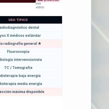
mm
vidrio
USO TÍPICO
adiodiagnóstico dental
yos X médicos estándar
la radiografía general ★
Fluoroscopia
iología intervencionista
TC / Tomografía
dioterapia baja energía
ioterapia media energía
ección máxima disponible