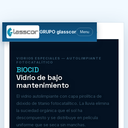
GRUPO glasscor
Menu
Inicio
›
Vidrios Especiales
›
BIOCID Autolimpiante
VIDRIOS ESPECIALES — AUTOLIMPIANTE
FOTOCATALÍTICO
BIOCID
Vidrio de bajo
mantenimiento
El vidrio autolimpiante con capa pirolítica de
dióxido de titanio fotocatalítico. La lluvia elimina
la suciedad orgánica que el sol ha
descompuesto y se distribuye en película
uniforme que se seca sin manchas.