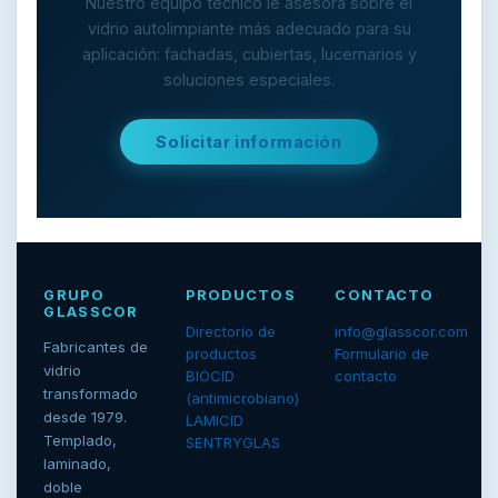
Nuestro equipo técnico le asesora sobre el
vidrio autolimpiante más adecuado para su
aplicación: fachadas, cubiertas, lucernarios y
soluciones especiales.
Solicitar información
GRUPO
PRODUCTOS
CONTACTO
GLASSCOR
Directorio de
info@glasscor.com
Fabricantes de
productos
Formulario de
vidrio
BIOCID
contacto
transformado
(antimicrobiano)
desde 1979.
LAMICID
Templado,
SENTRYGLAS
laminado,
doble