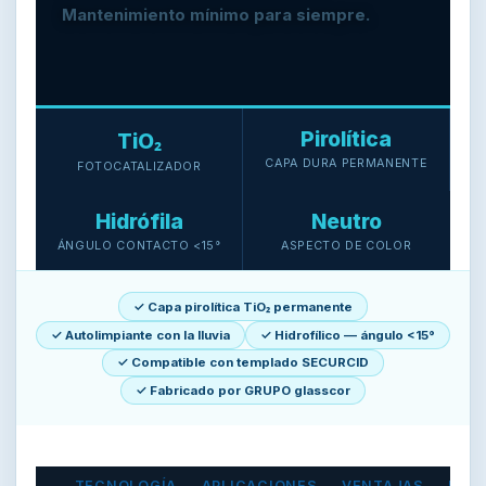
Mantenimiento mínimo para siempre.
Pirolítica
TiO₂
CAPA DURA PERMANENTE
FOTOCATALIZADOR
Hidrófila
Neutro
ÁNGULO CONTACTO <15°
ASPECTO DE COLOR
✓ Capa pirolítica TiO₂ permanente
✓ Autolimpiante con la lluvia
✓ Hidrofílico — ángulo <15°
✓ Compatible con templado SECURCID
✓ Fabricado por GRUPO glasscor
TECNOLOGÍA
APLICACIONES
VENTAJAS
FAQ