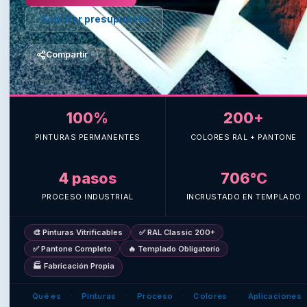
Solicitar presupuesto
Compartir
100%
200+
PINTURAS PERMANENTES
COLORES RAL + PANTONE
4 pasos
706°C
PROCESO INDUSTRIAL
INCRUSTADO EN TEMPLADO
🎨 Pinturas Vitrificables
✅ RAL Classic 200+
✅ Pantone Completo
🔥 Templado Obligatorio
🏭 Fabricación Propia
Qué es
Pinturas
Proceso
Colores
Aplicaciones
·
·
·
·