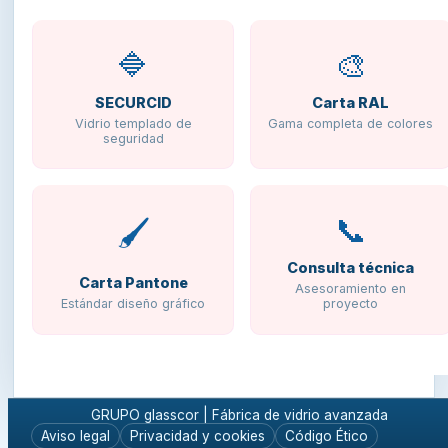
🔷
🎨
SECURCID
Carta RAL
Vidrio templado de
Gama completa de colores
seguridad
📞
🖌️
Consulta técnica
Carta Pantone
Asesoramiento en
Estándar diseño gráfico
proyecto
GRUPO glasscor | Fábrica de vidrio avanzada
Aviso legal
Privacidad y cookies
Código Ético