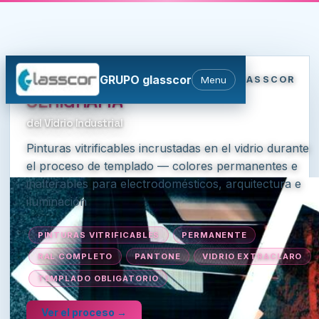
Inicio
›
Templados
›
Serigrafia Industrial
GRUPO glasscor
Menu
SERIGRAFIA INDUSTRIAL · GRUPO GLASSCOR
SERIGRAFÍA
del Vidrio Industrial
Pinturas vitrificables incrustadas en el vidrio durante
el proceso de templado — colores permanentes e
inalterables para electrodomésticos, arquitectura e
iluminación
PINTURAS VITRIFICABLES
PERMANENTE
RAL COMPLETO
PANTONE
VIDRIO EXTRACLARO
TEMPLADO OBLIGATORIO
Ver el proceso →