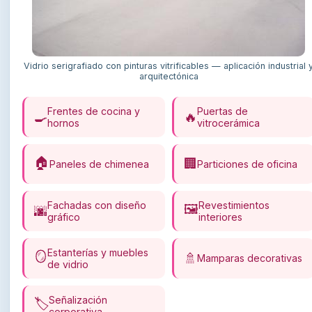
Vidrio serigrafiado con pinturas vitrificables — aplicación industrial 
arquitectónica
Frentes de cocina y
Puertas de
🍳
🔥
hornos
vitrocerámica
🏠
🏢
Paneles de chimenea
Particiones de oficina
Fachadas con diseño
Revestimientos
🖼️
🌆
gráfico
interiores
Estanterías y muebles
🪞
🚿
Mamparas decorativas
de vidrio
Señalización
🏷️
corporativa