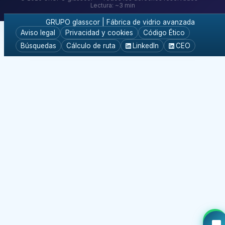
Lectura: ~3 min
GRUPO glasscor | Fábrica de vidrio avanzada
Aviso legal
Privacidad y cookies
Código Ético
Búsquedas
Cálculo de ruta
LinkedIn
CEO
✔