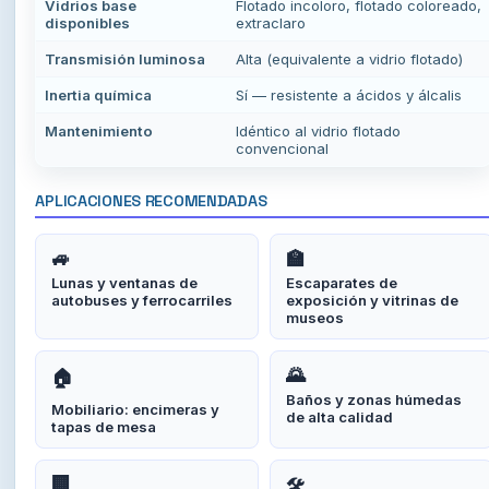
Vidrios base
Flotado incoloro, flotado coloreado,
disponibles
extraclaro
Transmisión luminosa
Alta (equivalente a vidrio flotado)
Inertia química
Sí — resistente a ácidos y álcalis
Mantenimiento
Idéntico al vidrio flotado
convencional
APLICACIONES RECOMENDADAS
🚙
🏫
Lunas y ventanas de
Escaparates de
autobuses y ferrocarriles
exposición y vitrinas de
museos
🌄
🏠
Baños y zonas húmedas
Mobiliario: encimeras y
de alta calidad
tapas de mesa
🏢
🛠