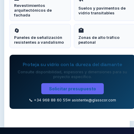
Revestimientos
Suelos y pavimentos de
arquitectónicos de
vidrio transitables
fachada
🔄
🏥
Paneles de señalización
Zonas de alto tráfico
resistentes a vandalismo
peatonal
Proteja su vidrio con la dureza del diamante
Consulte disponibilidad, espesores y dimensiones para su
proyecto específico.
Solicitar presupuesto
📞 +34 968 88 60 55
✉ asistente@glasscor.com