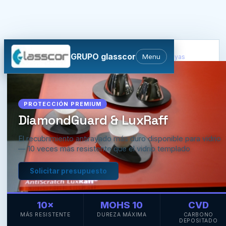
GRUPO glasscor
Menu
Inicio
›
Otras Prestaciones
›
DiamondGuard Antirrayas
PROTECCIÓN PREMIUM
DiamondGuard & LuxRaff
El recubrimiento antirayado más duro disponible para vidrio
— 10 veces más resistente que el vidrio templado
Solicitar presupuesto
10×
MOHS 10
CVD
MÁS RESISTENTE
DUREZA MÁXIMA
CARBONO
DEPOSITADO