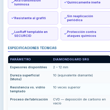
Alta transmisión
Químicamente inerte
luminosa
Sin reaplicación
Resistente al grafiti
periódica
LuxRaff templable en
Protección contra
SECURCID
ataques químicos
ESPECIFICACIONES TÉCNICAS
PARÁMETRO
DIAMONDGUARD SRG
Espesores disponibles
2 – 12 mm
Dureza superficial
10 (equivalente diamante)
(Mohs)
Resistencia vs. vidrio
10 veces superior
templado
Proceso de fabricación
CVD — deposición de carbono en
vacío