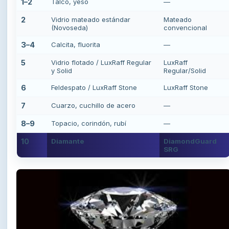
1–2
Talco, yeso
—
2
Vidrio mateado estándar
Mateado
(Novoseda)
convencional
3–4
Calcita, fluorita
—
5
Vidrio flotado / LuxRaff Regular
LuxRaff
y Solid
Regular/Solid
6
Feldespato / LuxRaff Stone
LuxRaff Stone
7
Cuarzo, cuchillo de acero
—
8–9
Topacio, corindón, rubí
—
10
Diamante
DiamondGuard
SRG