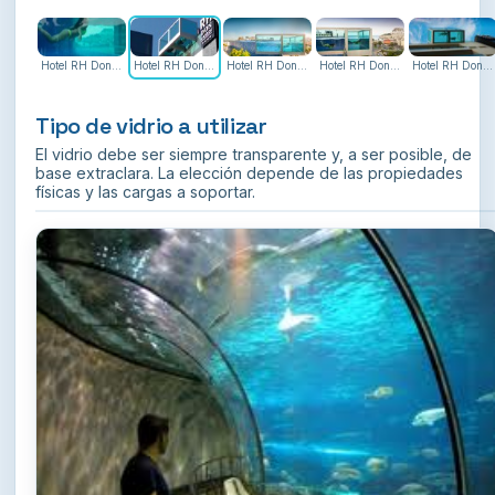
Hotel RH Don Carlos
Hotel RH Don Carlos
Hotel RH Don Carlos
Hotel RH Don Carlos
Hotel RH Don Carlos
Tipo de vidrio a utilizar
El vidrio debe ser siempre transparente y, a ser posible, de
Hotel RH Don Carlos Peñíscola
base extraclara. La elección depende de las propiedades
Detalle de la instalación · Peñíscola, Castellón
físicas y las cargas a soportar.