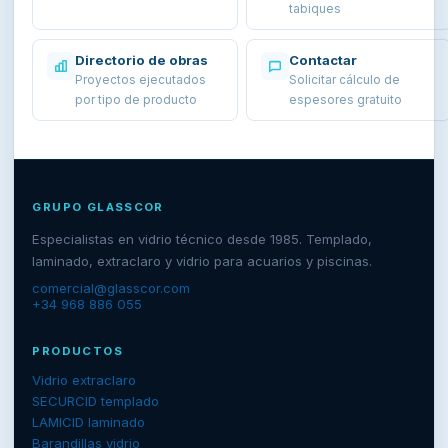
tabiques
Directorio de obras
Contactar
Proyectos ejecutados
Solicitar cálculo de
por tipo de producto
espesores gratuito
GRUPO GLASSCOR
Especialistas en vidrio técnico desde 1985. Templado,
laminado, extraclaro y vidrio para acuarios y piscinas.
comercial@glasscor.com
+34 968 886 055
PRODUCTOS
Vidrio extraclaro
SECURCID templado
LAMICID laminado
Barandillas vidrio