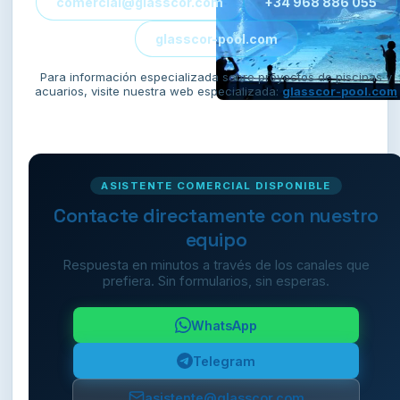
comercial@glasscor.com
+34 968 886 055
glasscor-pool.com
Para información especializada sobre proyectos de piscinas y
acuarios, visite nuestra web especializada:
glasscor-pool.com
ASISTENTE COMERCIAL DISPONIBLE
Contacte directamente con nuestro
equipo
Respuesta en minutos a través de los canales que
prefiera. Sin formularios, sin esperas.
WhatsApp
Telegram
asistente@glasscor.com