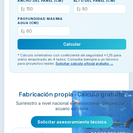
ANCHO DEL PANEL (CM)
ALTO DEL PANEL (CM)
PROFUNDIDAD MÁXIMA
AGUA (CM)
Calcular
* Cálculo orientativo con coeficiente de seguridad ×1,35 para
vidrio empotrado en 4 lados. Consulte siempre a un técnico
para proyectos reales.
Solicitar cálculo oficial gratuito →
Fabricación propia · Cálculo gratuito
Suministro a nivel nacional e internacional · Silicona para
acuario en stock
Solicitar asesoramiento técnico