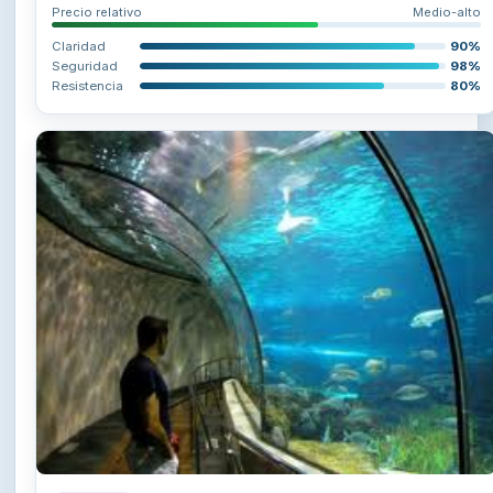
Precio relativo
Medio-alto
Claridad
90%
Seguridad
98%
Resistencia
80%