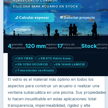
GLASSCURCID CURVADO
SILICONA PARA ACUARIO EN STOCK
📐 Calcular espesor
💬 Solicitar proyecto
Compartir
4
grandes
120 mm
espesor
17
fotos de
Stock
silicona
proyectos
máximo
instalaciones
acuario
ISO 11889
EN 572 Vidrio base
EN 12150 SECURCID
EN 14449 LAMICID
Timoshenko verificado
El vidrio es el material más óptimo en todos los
aspectos para construir un acuario o realizar una
ventana subacuática en una piscina. Sus propiedades
lo hacen insustituible en estas aplicaciones: total
transparencia, impermeabilidad, rigidez y alta