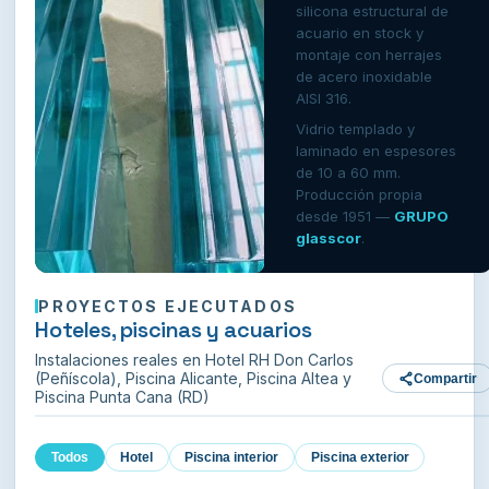
silicona estructural de
acuario en stock y
montaje con herrajes
de acero inoxidable
AISI 316.
Vidrio templado y
laminado en espesores
de 10 a 60 mm.
Producción propia
desde 1951 —
GRUPO
glasscor
.
PROYECTOS EJECUTADOS
Hoteles, piscinas y acuarios
Instalaciones reales en Hotel RH Don Carlos
(Peñíscola), Piscina Alicante, Piscina Altea y
Compartir
Piscina Punta Cana (RD)
Todos
Hotel
Piscina interior
Piscina exterior
‹
›