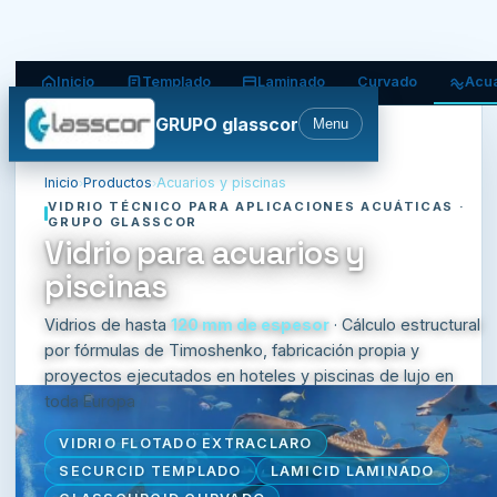
Inicio
Templado
Laminado
Curvado
Acua
GRUPO glasscor
Menu
Inicio
Productos
Acuarios y piscinas
›
›
VIDRIO TÉCNICO PARA APLICACIONES ACUÁTICAS ·
GRUPO GLASSCOR
Vidrio para acuarios y
piscinas
Vidrios de hasta
120 mm de espesor
· Cálculo estructural
por fórmulas de Timoshenko, fabricación propia y
proyectos ejecutados en hoteles y piscinas de lujo en
toda Europa
VIDRIO FLOTADO EXTRACLARO
SECURCID TEMPLADO
LAMICID LAMINADO