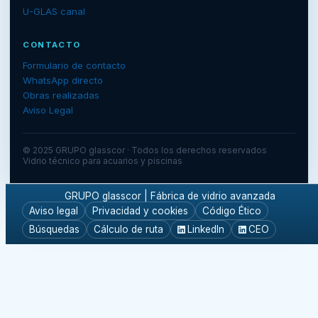
U-GLAS canal
CONTACTO
Formulario de contacto
WhatsApp directo
Obras realizadas
Aviso Legal
© 2025 GRUPO glasscor · Todos los derechos reservados
Vidrio técnico para acuarios y piscinas
GRUPO glasscor | Fábrica de vidrio avanzada
Aviso legal
Privacidad y cookies
Código Ético
Búsquedas
Cálculo de ruta
LinkedIn
CEO