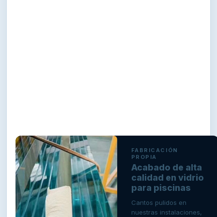
FABRICACIÓN
PROPIA
Acabado de alta
calidad en vidrio
para piscinas
Cantos pulidos en
nuestras instalaciones,