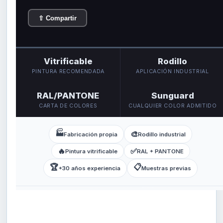
⇧ Compartir
Vitrificable
Rodillo
PINTURA RECOMENDADA
APLICACIÓN INDUSTRIAL
RAL/PANTONE
Sunguard
CARTA DE COLORES
CUALQUIER COLOR ADMITIDO
🏭
🎨
Fabricación propia
Rodillo industrial
🔥
✅
Pintura vitrificable
RAL + PANTONE
🏆
📋
+30 años experiencia
Muestras previas