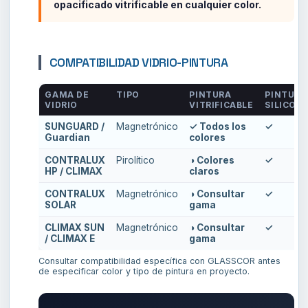
opacificado vitrificable en cualquier color.
COMPATIBILIDAD VIDRIO-PINTURA
GAMA DE
TIPO
PINTURA
PINTURA
VIDRIO
VITRIFICABLE
SILICON
SUNGUARD /
Magnetrónico
✓ Todos los
✓
Guardian
colores
CONTRALUX
Pirolítico
◑ Colores
✓
HP / CLIMAX
claros
CONTRALUX
Magnetrónico
◑ Consultar
✓
SOLAR
gama
CLIMAX SUN
Magnetrónico
◑ Consultar
✓
/ CLIMAX E
gama
Consultar compatibilidad específica con GLASSCOR antes
de especificar color y tipo de pintura en proyecto.