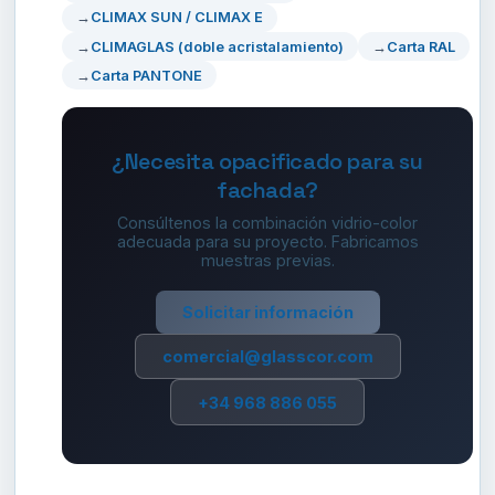
CLIMAX SUN / CLIMAX E
CLIMAGLAS (doble acristalamiento)
Carta RAL
Carta PANTONE
¿Necesita opacificado para su
fachada?
Consúltenos la combinación vidrio-color
adecuada para su proyecto. Fabricamos
muestras previas.
Solicitar información
comercial@glasscor.com
+34 968 886 055