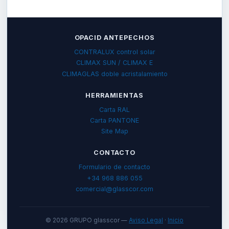
OPACID ANTEPECHOS
CONTRALUX control solar
CLIMAX SUN / CLIMAX E
CLIMAGLAS doble acristalamiento
HERRAMIENTAS
Carta RAL
Carta PANTONE
Site Map
CONTACTO
Formulario de contacto
+34 968 886 055
comercial@glasscor.com
©
2026
GRUPO glasscor —
Aviso Legal
·
Inicio