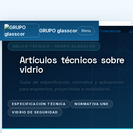
GRUPO glasscor
Menu
Calidad
Normativa
Política
Tolerancias
BLOG TÉCNICO · GRUPO GLASSCOR
Artículos técnicos sobre
vidrio
Guías de especificación, normativa y aplicaciones
para arquitectos, proyectistas e instaladores.
ESPECIFICACIÓN TÉCNICA
NORMATIVA UNE
VIDRIO DE SEGURIDAD