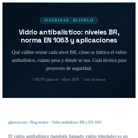
SEGURIDAD · BLINDAJE
Vidrio antibalístico: niveles BR,
norma EN 1063 y aplicaciones
Qué calibre resiste cada nivel BR, cómo se fabrica el vidrio
antibalístico, cuánto pesa y dónde se usa. Guía técnica para
proyectos de seguridad.
GRUPO glasscor · Mayo 2026 · 7 min de lectura
glasscor.com
›
Blog técnico
› Vidrio antibalístico BR y EN 1063
El vidrio antibalístico (también llamado vidrio blindado) es un