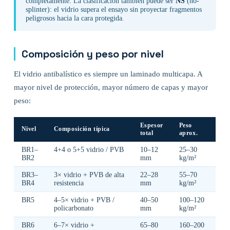
completamente. La clasificación también puede ser
NS
(no-
splinter): el vidrio supera el ensayo sin proyectar fragmentos
peligrosos hacia la cara protegida.
Composición y peso por nivel
El vidrio antibalístico es siempre un laminado multicapa. A
mayor nivel de protección, mayor número de capas y mayor
peso:
Espesor
Peso
Nivel
Composición típica
total
aprox.
BR1–
4+4 o 5+5 vidrio / PVB
10–12
25–30
BR2
mm
kg/m²
BR3–
3× vidrio + PVB de alta
22–28
55–70
BR4
resistencia
mm
kg/m²
BR5
4–5× vidrio + PVB /
40–50
100–120
policarbonato
mm
kg/m²
BR6
6–7× vidrio +
65–80
160–200