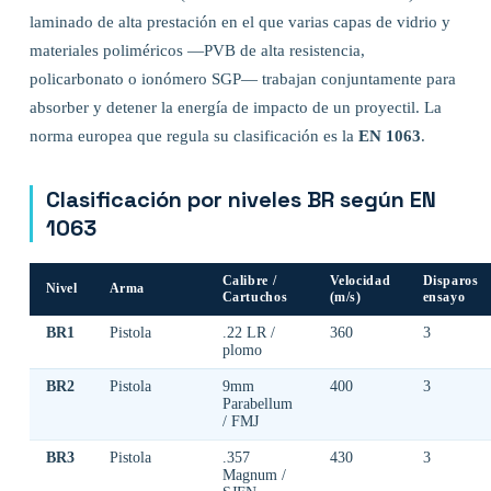
laminado de alta prestación en el que varias capas de vidrio y
materiales poliméricos —PVB de alta resistencia,
policarbonato o ionómero SGP— trabajan conjuntamente para
absorber y detener la energía de impacto de un proyectil. La
norma europea que regula su clasificación es la
EN 1063
.
Clasificación por niveles BR según EN
1063
Calibre /
Velocidad
Disparos
Nivel
Arma
Cartuchos
(m/s)
ensayo
BR1
Pistola
.22 LR /
360
3
plomo
BR2
Pistola
9mm
400
3
Parabellum
/ FMJ
BR3
Pistola
.357
430
3
Magnum /