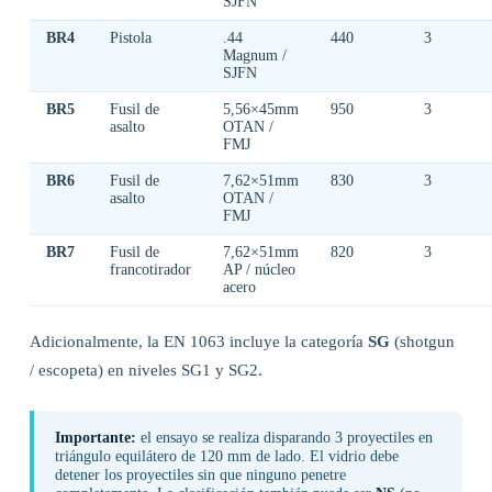
SJFN
BR4
Pistola
.44
440
3
Magnum /
SJFN
BR5
Fusil de
5,56×45mm
950
3
asalto
OTAN /
FMJ
BR6
Fusil de
7,62×51mm
830
3
asalto
OTAN /
FMJ
BR7
Fusil de
7,62×51mm
820
3
francotirador
AP / núcleo
acero
Adicionalmente, la EN 1063 incluye la categoría
SG
(shotgun
/ escopeta) en niveles SG1 y SG2.
Importante:
el ensayo se realiza disparando 3 proyectiles en
triángulo equilátero de 120 mm de lado. El vidrio debe
detener los proyectiles sin que ninguno penetre