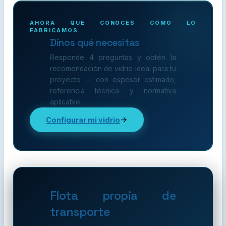
AHORA QUE CONOCES CÓMO LO
FABRICAMOS
Dinos qué necesitas
Responde 4 preguntas y obtén la
recomendación de vidrio ideal para tu
proyecto — con espesor estimado,
referencia técnica y normativa
aplicable.
Configurar mi vidrio
Flota propia de
transporte