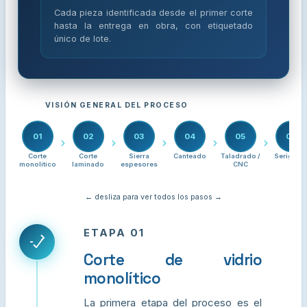
Cada pieza identificada desde el primer corte
hasta la entrega en obra, con etiquetado
único de lote.
VISIÓN GENERAL DEL PROCESO
01
02
03
04
05
06
Corte
Corte
Sierra
Canteado
Taladrado /
Serigrafí
monolítico
laminado
espesores
CNC
← desliza para ver todos los pasos →
ETAPA 01
Corte de vidrio
monolítico
La primera etapa del proceso es el