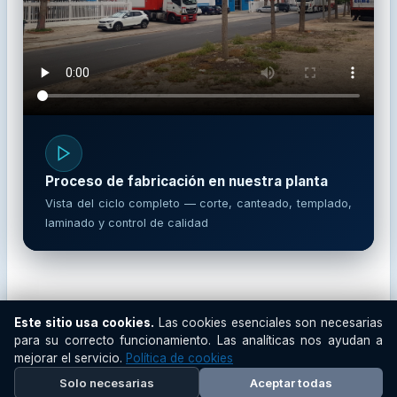
Proceso de fabricación en nuestra planta
Vista del ciclo completo — corte, canteado, templado,
laminado y control de calidad
Este sitio usa cookies.
Las cookies esenciales son necesarias
GRUPO glasscor | Fábrica de vidrio avanzada
para su correcto funcionamiento. Las analíticas nos ayudan a
Aviso legal
Privacidad y cookies
Código Ético
mejorar el servicio.
Política de cookies
Búsquedas
Cálculo de ruta
LinkedIn
CEO
Solo necesarias
Aceptar todas