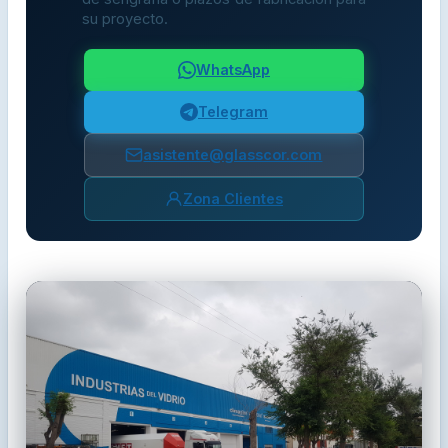
su proyecto.
WhatsApp
Telegram
asistente@glasscor.com
Zona Clientes