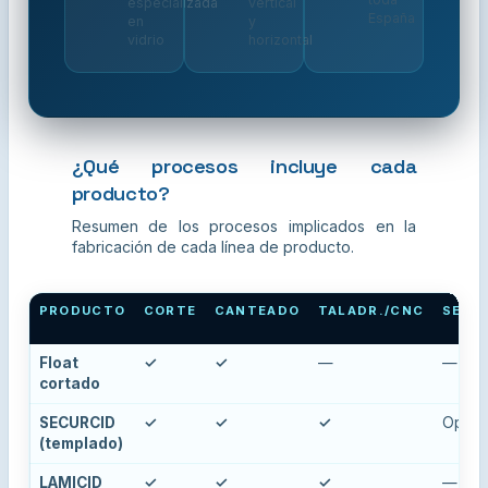
especializada
vertical
España
en
y
vidrio
horizontal
¿Qué procesos incluye cada
producto?
Resumen de los procesos implicados en la
fabricación de cada línea de producto.
PRODUCTO
CORTE
CANTEADO
TALADR./CNC
SERIG
Float
✓
✓
—
—
cortado
SECURCID
✓
✓
✓
Op.
(templado)
LAMICID
✓
✓
✓
—