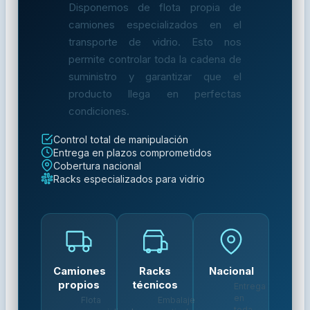
Disponemos de flota propia de
camiones especializados en el
transporte de vidrio. Esto nos
permite controlar toda la cadena de
suministro y garantizar que el
producto llega en perfectas
condiciones.
Control total de manipulación
Entrega en plazos comprometidos
Cobertura nacional
Racks especializados para vidrio
Camiones
Racks
Nacional
propios
técnicos
Entrega
en
Flota
Embalaje
toda