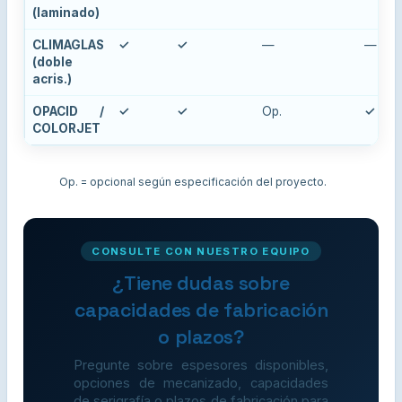
(laminado)
CLIMAGLAS
✓
✓
—
—
(doble
acris.)
OPACID /
✓
✓
Op.
✓
COLORJET
Op. = opcional según especificación del proyecto.
CONSULTE CON NUESTRO EQUIPO
¿Tiene dudas sobre
capacidades de fabricación
o plazos?
Pregunte sobre espesores disponibles,
opciones de mecanizado, capacidades
de serigrafía o plazos de fabricación para