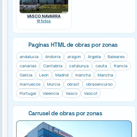
VASCO NAVARRA
18 fotos
Paginas HTML de obras por zonas
andalucia
Andorra
aragon
Argelia
Baleares
canarias
Cantabria
catalunya
ceuta
francia
Galicia
Leon
Madrid
mancha
Mancha
marruecos
Murcia
obras1
obrasencurso
Portugal
Valencia
Vasco
Vasco1
Carrusel de obras por zonas