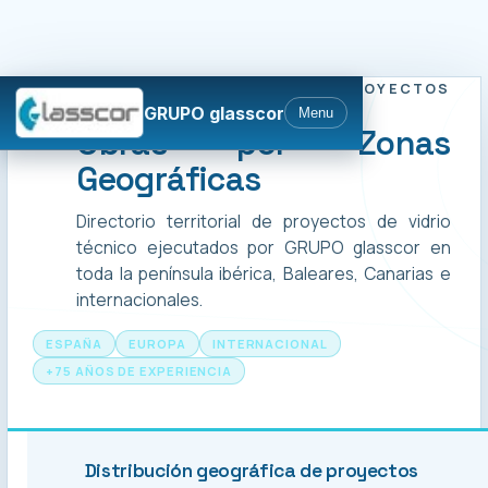
GRUPO GLASSCOR — PROYECTOS
EJECUTADOS
GRUPO glasscor
Menu
Obras por Zonas
Geográficas
Directorio territorial de proyectos de vidrio
técnico ejecutados por GRUPO glasscor en
toda la península ibérica, Baleares, Canarias e
internacionales.
ESPAÑA
EUROPA
INTERNACIONAL
+75 AÑOS DE EXPERIENCIA
Distribución geográfica de proyectos